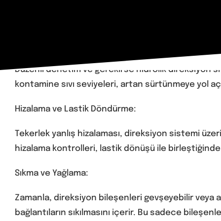
Periyodik Bakım Yönlendirmenin Temelleri:
Hidrolik Direksiyon Sıvısı Kontrolleri:
Düzenli denetim ve gerekirse hidrolik direksiyon sı
kontamine sıvı seviyeleri, artan sürtünmeye yol a
Hizalama ve Lastik Döndürme:
Tekerlek yanlış hizalaması, direksiyon sistemi üzer
hizalama kontrolleri, lastik dönüşü ile birleştiğin
Sıkma ve Yağlama:
Zamanla, direksiyon bileşenleri gevşeyebilir veya 
bağlantıların sıkılmasını içerir. Bu sadece bileşe