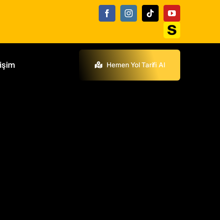
tişim
Hemen Yol Tarifi Al
i ve kapsamlı direksiyon periyodik bakımı, bu
teşvik etmek için gereklidir.