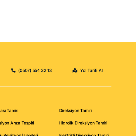
(0507) 554 32 13
Yol Tarifi Al
ası Tamiri
Direksiyon Tamiri
ksiyon Arıza Tespiti
Hidrolik Direksiyon Tamiri
u Revizyon İşlemleri
Elektrikli Direksiyon Tamiri