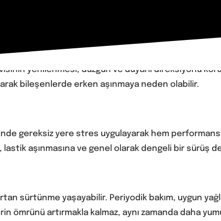
vısının yenilenmesi, düzgün ve duyarlı direksiyonu kor
çarak bileşenlerde erken aşınmaya neden olabilir.
inde gereksiz yere stres uygulayarak hem performansı he
de, lastik aşınmasına ve genel olarak dengeli bir sürüş 
artan sürtünme yaşayabilir. Periyodik bakım, uygun yağ
nlerin ömrünü artırmakla kalmaz, aynı zamanda daha yumu