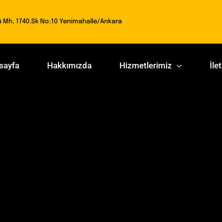
ü Mh, 1740.Sk No:10 Yenimahalle/Ankara
sayfa
Hakkımızda
Hizmetlerimiz
İle
ireksiyonunun Önemi
de kontrolü ve yönü kolaylaştıran bir temeldir. Düzenl
ak, hem güvenliği hem de sorunsuz bir sürüş deneyimini 