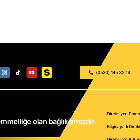
(0530) 145 32 19
Direksiyon Pomp
mmelliğe olan bağlılığımızdır.
Bilgisayarlı Dire
Direksiyon Kutus