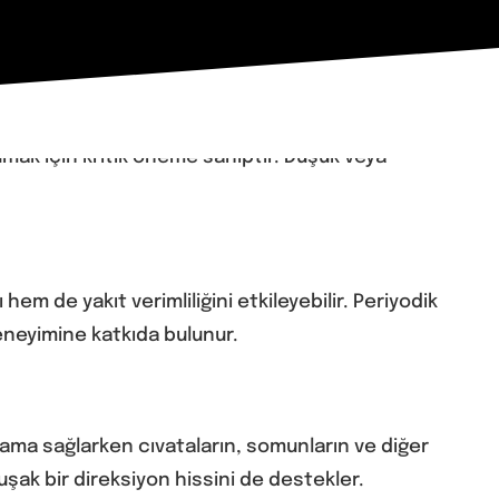
umak için kritik öneme sahiptir. Düşük veya
m de yakıt verimliliğini etkileyebilir. Periyodik
deneyimine katkıda bulunur.
lama sağlarken cıvataların, somunların ve diğer
şak bir direksiyon hissini de destekler.